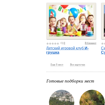
0
В блокнот
Детский игровой клуб
И-
Се
грушка
С
Еще 9 мест
Все карточки
Готовые подборки мест