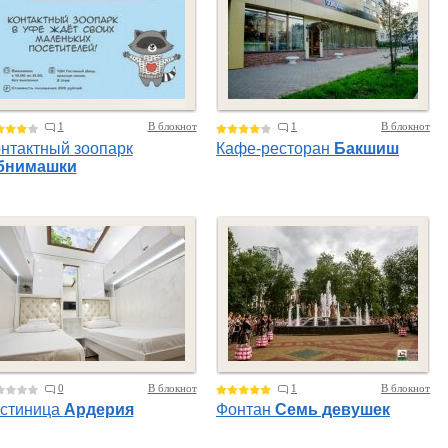
1
В блокнот
1
В блокнот
нтактный зоопарк
Кафе-ресторан
Бакшиш
бнимашки
0
В блокнот
1
В блокнот
остиница
Ардерия
Фонтан
Семь девушек