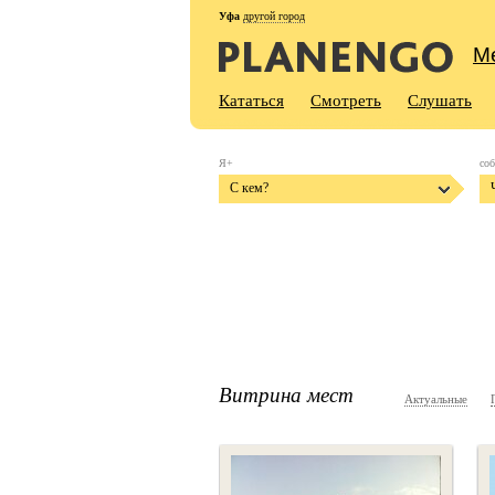
Уфа
другой город
М
Кататься
Смотреть
Слушать
Я+
со
С кем?
Витрина мест
Актуальные