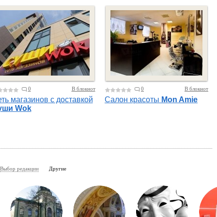
0
В блокнот
0
В блокнот
ть магазинов с доставкой
Салон красоты
Mon Amie
уши Wok
Выбор редакции
Другие