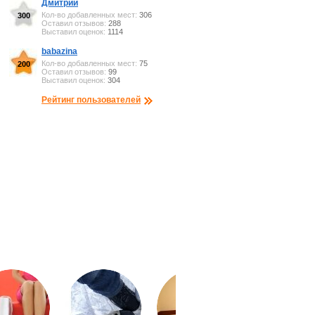
Дмитрий
Кол-во добавленных мест:
306
300
Оставил отзывов:
288
Выставил оценок:
1114
babazina
Кол-во добавленных мест:
75
200
Оставил отзывов:
99
Выставил оценок:
304
Рейтинг пользователей