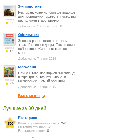
3-я пристань
Ресторан, конечно, больше подойдет
для проведения торжеств, поскольку
оценка
расположен в достаточно...
x 4
Добавлено: 10 августа 2016
Обнимашки
Зоопарк расположен на втором
этаже Гостиного двора. Помещение
оценка
небольшое. Животных тоже не
x 4
много....
Добавлено: 7 июля 2016
Мегалэнд
Начну с того. что парков "Мегалэнд"
в Уфе три: в Планете. Июне, и
оценка
Мегаполисе. Самый большой...
x 5
Добавлено: 19 мая 2016
Все отзывы
Лучшие за 30 дней
Екатерина
Кол-во добавленных мест:
294
500
Оставил отзывов:
28
Выставил оценок:
0