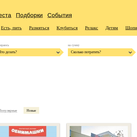
еста
Подборки
События
Есть, пить
Размяться
Клубиться
Релакс
Детям
Шопи
бираюсь
на сумму
Что делать?
Сколько потратить?
Популярные
Новые