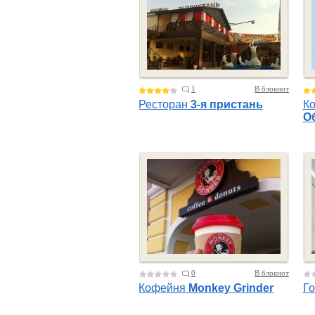
1
В блокнот
Ресторан
3-я пристань
Ко
О
0
В блокнот
Кофейня
Monkey Grinder
Г