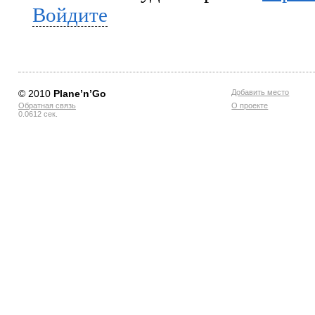
Войдите
© 2010
Planе’n’Go
Добавить место
Обратная связь
О проекте
0.0612 сек.