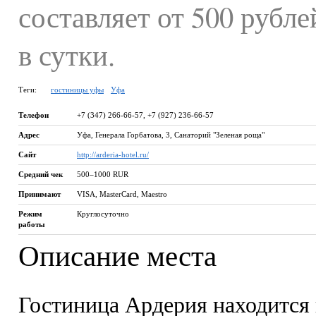
составляет от 500 рубле
в сутки.
Теги:
гостиницы уфы
Уфа
Телефон
+7 (347) 266-66-57, +7 (927) 236-66-57
Адрес
Уфа
,
Генерала Горбатова, 3, Санаторий "Зеленая роща"
Сайт
http://arderia-hotel.ru/
Средний чек
500–1000 RUR
Принимают
VISA, MasterCard, Maestro
Режим
Круглосуточно
работы
Описание места
Гостиница Ардерия находится 