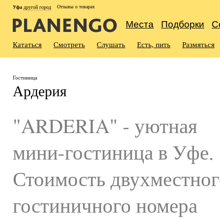
Отзывы о товарах
Уфа
другой город
Места
Подборки
С
Кататься
Смотреть
Слушать
Есть, пить
Размяться
Гостиница
Ардерия
"ARDERIA" - уютная
мини-гостиница в Уфе.
Стоимость двухместног
гостиничного номера