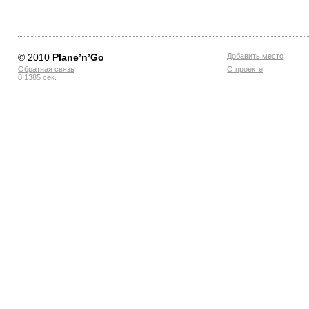
© 2010
Planе’n’Go
Добавить место
Обратная связь
О проекте
0.1385 сек.