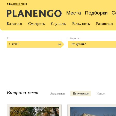
Уфа
другой город
Места
Подборки
С
Кататься
Смотреть
Слушать
Есть, пить
Размяться
Я+
собираюсь
С кем?
Что делать?
Витрина мест
Актуальные
Популярные
Новые