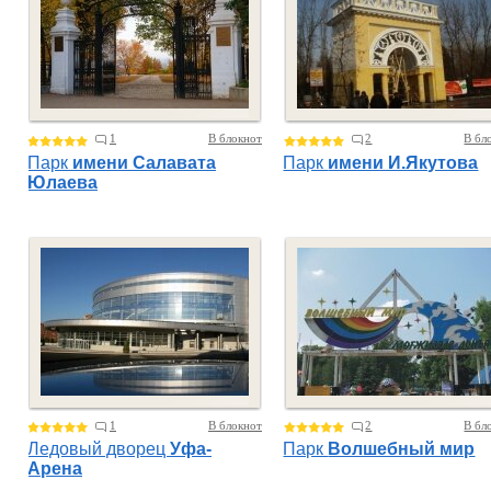
1
В блокнот
2
В бл
Парк
имени Салавата
Парк
имени И.Якутова
Юлаева
1
В блокнот
2
В бл
Ледовый дворец
Уфа-
Парк
Волшебный мир
Арена