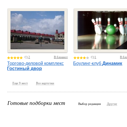
2
В блокнот
1
В бл
Торгово-деловой комплекс
Боулинг-клуб
Динамик
Гостиный двор
Еще 9 мест
Все карточки
Готовые подборки мест
Выбор редакции
Другие