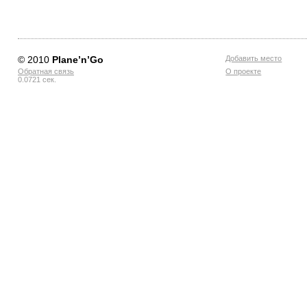
© 2010
Planе’n’Go
Добавить место
Обратная связь
О проекте
0.0721 сек.