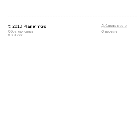
© 2010
Planе’n’Go
Добавить место
Обратная связь
О проекте
0.081 сек.