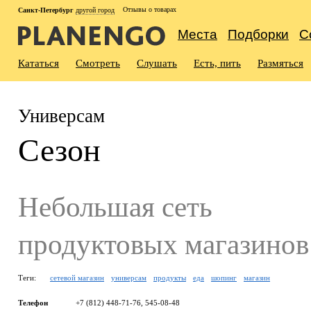
Отзывы о товарах
Санкт-Петербург
другой город
Места
Подборки
С
Кататься
Смотреть
Слушать
Есть, пить
Размяться
Универсам
Сезон
Небольшая сеть
продуктовых магазинов
Теги:
сетевой магазин
универсам
продукты
еда
шопинг
магазин
Телефон
+7 (812) 448-71-76, 545-08-48