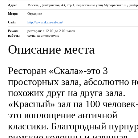
Адрес
Москва
,
Декабристов, 43, стр.1, пересечение улиц Мусоргского и Декаб
Метро
Отрадное
Сайт
http://www.skala-cafe.ru/
Режим
ресторан: с 12.00 до 2.00 часов
работы
сауна: круглосуточно
Описание места
Ресторан «Скала»-это 3
просторных зала, абсолютно н
похожих друг на друга зала.
«Красный» зал на 100 человек
это воплощение античной
классики. Благородный пурпур
римские колонны и изящная