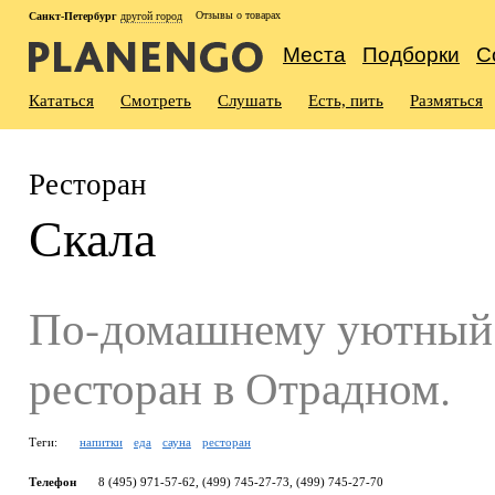
Отзывы о товарах
Санкт-Петербург
другой город
Места
Подборки
С
Кататься
Смотреть
Слушать
Есть, пить
Размяться
Ресторан
Скала
По-домашнему уютный
ресторан в Отрадном.
Теги:
напитки
еда
сауна
ресторан
Телефон
8 (495) 971-57-62, (499) 745-27-73, (499) 745-27-70