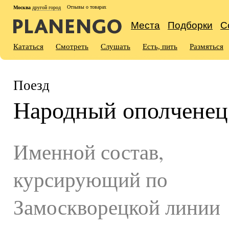
Отзывы о товарах
Москва
другой город
Места
Подборки
С
Кататься
Смотреть
Слушать
Есть, пить
Размяться
Поезд
Народный ополченец
Именной состав,
курсирующий по
Замоскворецкой линии