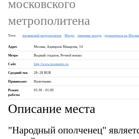
московского
метрополитена
Теги:
московский метрополитен
Метро
именные поезда
прокатиться по Москв
Адрес
Москва
,
Адмирала Макарова, 14
Метро
Водный стадион, Речной вокзал
Сайт
http://www.mosmetro.ru
Средний чек
28–28 RUR
Принимают
Наличными
Режим
05:30 - 01:00
работы
Описание места
"Народный ополченец" являет