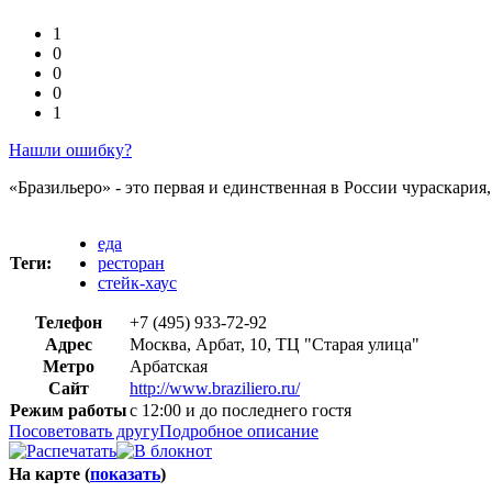
1
0
0
0
1
Нашли ошибку?
«Бразильеро» - это первая и единственная в России чураскария
еда
Теги:
ресторан
стейк-хаус
Телефон
+7 (495) 933-72-92
Адрес
Москва, Арбат, 10, ТЦ "Старая улица"
Метро
Арбатская
Сайт
http://www.braziliero.ru/
Режим работы
с 12:00 и до последнего гостя
Посоветовать другу
Подробное описание
На карте (
показать
)