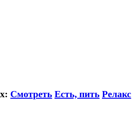
ах:
Смотреть
Есть, пить
Релакс