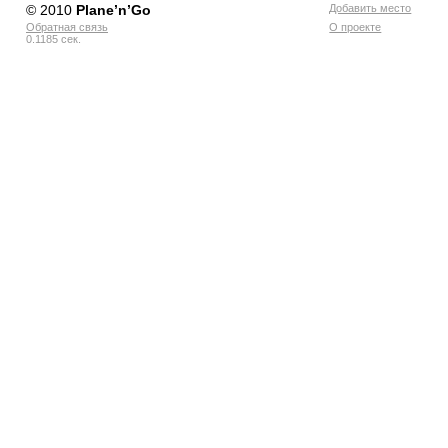
© 2010
Planе’n’Go
Добавить место
Обратная связь
О проекте
0.1185 сек.