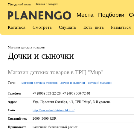
Отзывы о товарах
Уфа
другой город
Места
Подборки
С
Кататься
Смотреть
Слушать
Есть, пить
Размяться
Магазин детских товаров
Дочки и сыночки
Магазин детских товаров в ТРЦ "Мир"
Теги:
магазин детских товаров
дочки и сыночки
детский магазин
Телефон
+7 (800) 333-22-28, +7 (495) 660-72-01
Адрес
Уфа
,
Проспект Октября, 4/1, ТРЦ "Мир", 3-й уровень
Сайт
http://www.dochkisinochki.ru/
Средний чек
2000–3000 RUR
Принимают
наличный, безналичный расчет