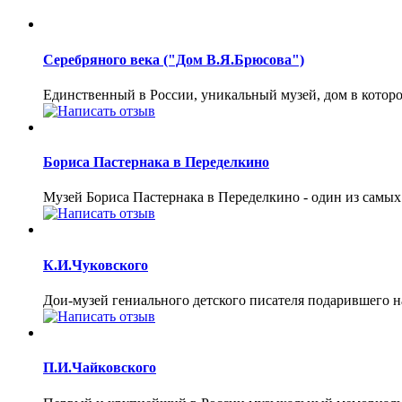
Cеребряного века ("Дом В.Я.Брюсова")
Единственный в России, уникальный музей, дом в которо
Бориса Пастернака в Переделкино
Музей Бориса Пастернака в Переделкино - один из самы
К.И.Чуковского
Дои-музей гениального детского писателя подарившего 
П.И.Чайковского