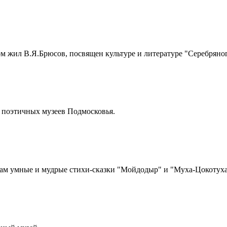
м жил В.Я.Брюсов, посвящен культуре и литературе "Серебряног
х поэтичных музеев Подмосковья.
нам умные и мудрые стихи-сказки "Мойдодыр" и "Муха-Цокотуха