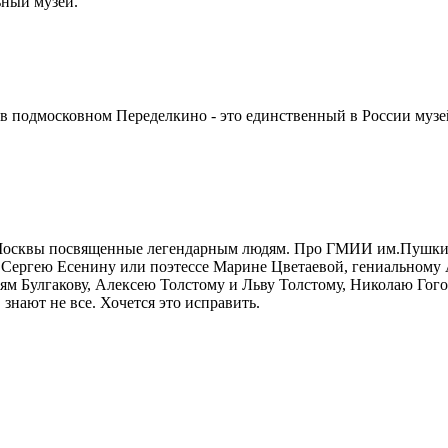
ный музей.
в подмосковном Переделкино - это единственный в России музе
 Москвы посвященные легендарным людям. Про ГМИИ им.Пушкина 
 Сергею Есенину или поэтессе Марине Цветаевой, гениальному
ям Булгакову, Алексею Толстому и Льву Толстому, Николаю Го
знают не все. Хочется это исправить.