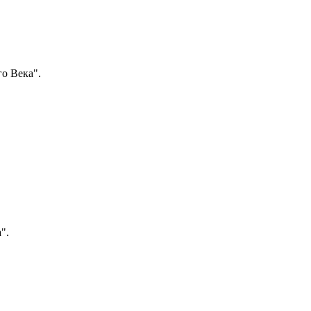
о Века".
".