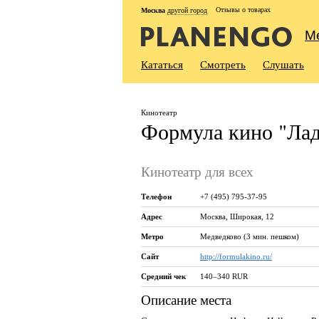
Отзывы о товарах
Москва
другой город
М
Кататься
Смотреть
Слушать
Кинотеатр
Формула кино "Лад
Кинотеатр для всех
Телефон
+7 (495) 795-37-95
Адрес
Москва
,
Широкая, 12
Метро
Медведково (3 мин. пешком)
Сайт
http://formulakino.ru/
Средний чек
140–340 RUR
Описание места