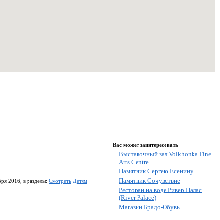
Вас может заинтересовать
Выставочный зал Volkhonka Fine
Arts Centre
Памятник Сергею Есенину
Памятник Сочувствие
бря 2016, в разделы:
Смотреть
Детям
Ресторан на воде Ривер Палас
(River Palace)
Магазин Брадо-Обувь