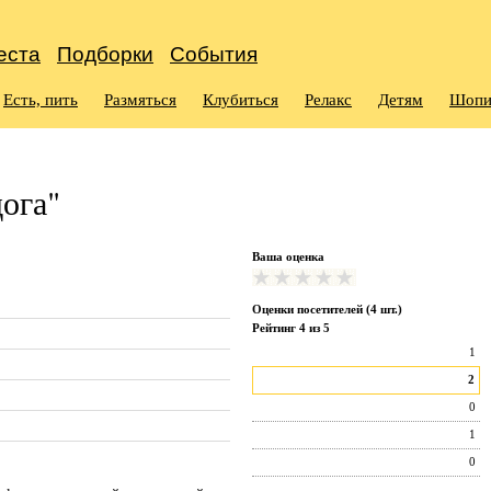
еста
Подборки
События
Есть, пить
Размяться
Клубиться
Релакс
Детям
Шопи
ога"
Ваша оценка
Оценки посетителей (
4
шт.)
Рейтинг
4
из
5
1
2
0
1
0