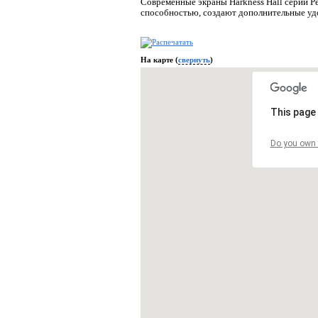
Современные экраны Harkness Hall серии 
способностью, создают дополнительные удо
На карте (
свернуть
)
This page 
Do you own 