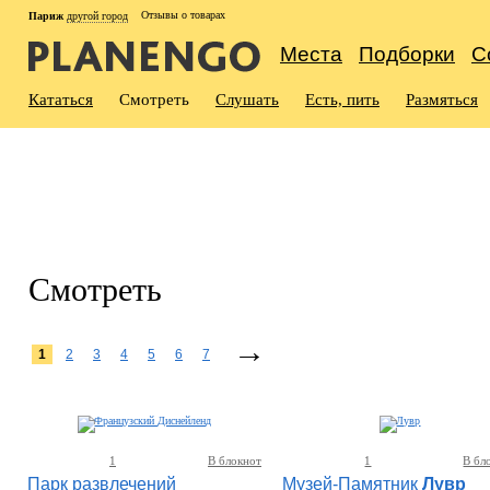
Отзывы о товарах
Париж
другой город
Места
Подборки
С
Кататься
Смотреть
Слушать
Есть, пить
Размяться
Смотреть
→
1
2
3
4
5
6
7
1
В блокнот
1
В бл
Парк развлечений
Музей-Памятник
Лувр