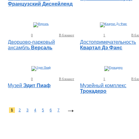
Французский Диснейленд
0
В блокнот
1
В бл
Дворцово-парковый
Достопримечательность
ансамбль
Версаль
Квартал Дэ Фанс
0
В блокнот
1
В бл
Музей
Эдит Пиаф
Музейный комплекс
Трокадеро
→
1
2
3
4
5
6
7