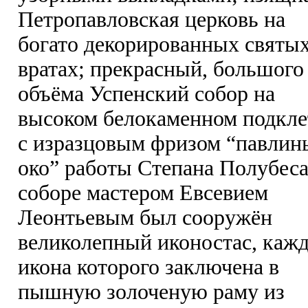
Петропавловская церковь на
богато декорированных святы
вратах; прекрасный, большого
объёма Успенский собор на
высоком белокаменном подкле
с изразцовым фризом “павлин
око” работы Степана Полубеса
соборе мастером Евсевием
Леонтьевым был сооружён
великолепный иконостас, каж
икона которого заключена в
пышную золоченую раму из