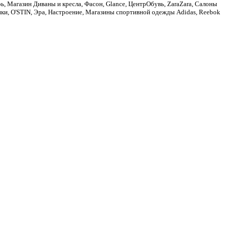
 Магазин Диваны и кресла, Фасон, Glance, ЦентрОбувь, ZaraZarа, Салоны
олики, O'STIN, Эра, Настроение, Магазины спортивной одежды Adidas, Reebok