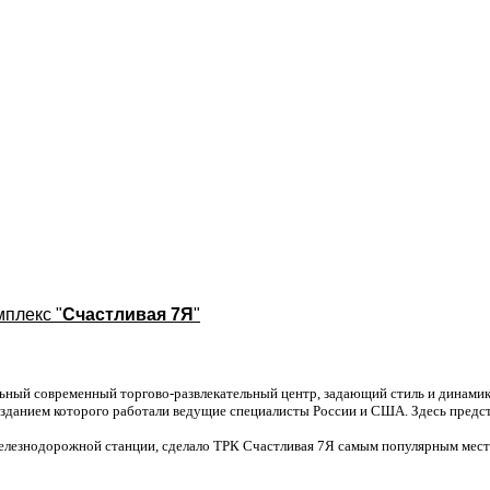
мплекс "
Счастливая 7Я
"
льный современный торгово-развлекательный центр, задающий стиль и динамик
созданием которого работали ведущие специалисты России и США. Здесь пред
елезнодорожной станции, сделало ТРК Счастливая 7Я самым популярным местом