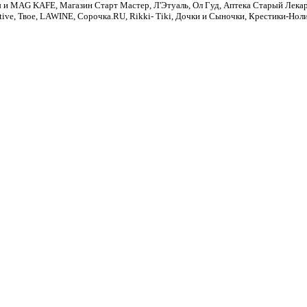
 MAG KAFE, Магазин Старт Мастер, Л'Этуаль, Ол Гуд, Аптека Старый Лекарь,
l Active, Твое, LAWINE, Сорочка.RU, Rikki- Tiki, Дочки и Сыночки, Крестики-Н