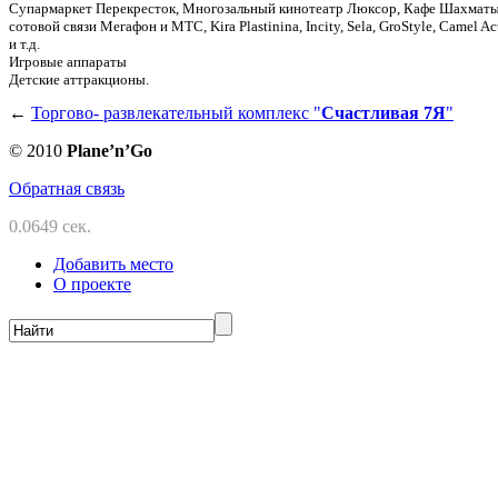
Супармаркет Перекресток, Многозальный кинотеатр Люксор, Кафе Шахматы и
сотовой связи Мегафон и МТС, Kira Plastinina, Incity, Sela, GroStyle, Came
и т.д.
Игровые аппараты
Детские аттракционы.
←
Торгово- развлекательный комплекс "
Счастливая 7Я
"
© 2010
Planе’n’Go
Обратная связь
0.0649 сек.
Добавить место
О проекте