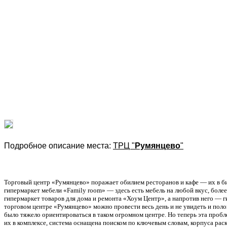
Подробное описание места:
ТРЦ "
Румянцево
"
Торговый центр «Румянцево» поражает обилием ресторанов и кафе — их в би
гипермаркет мебели «Family room» — здесь есть мебель на любой вкус, бол
гипермаркет товаров для дома и ремонта «Хоум Центр», а напротив него —
торговом центре «Румянцево» можно провести весь день и не увидеть и поло
было тяжело ориентироваться в таком огромном центре. Но теперь эта про
их в комплексе, система оснащена поиском по ключевым словам, корпуса рас