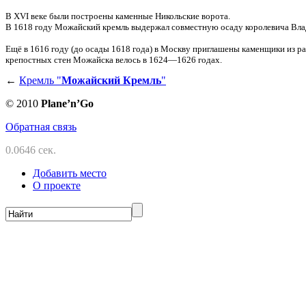
В XVI веке были построены каменные Никольские ворота.
В 1618 году Можайский кремль выдержал совместную осаду королевича Влад
Ещё в 1616 году (до осады 1618 года) в Москву приглашены каменщики из р
крепостных стен Можайска велось в 1624—1626 годах.
←
Кремль "
Можайский Кремль
"
© 2010
Planе’n’Go
Обратная связь
0.0646 сек.
Добавить место
О проекте