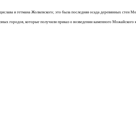
ислава и гетмана Жолкевского; это была последняя осада деревянных стен М
азных городов, которые получили приказ о возведении каменного Можайского к