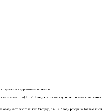
 современная деревянная часовенка.
нского княжества). В 1231 году крепость безуспешно пытался захватить
а осаду литовского князя Ольгерда, а в 1382 году разорена Тохтамышем.