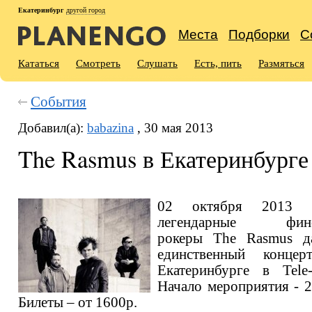
Екатеринбург
другой город
Места
Подборки
С
Кататься
Смотреть
Слушать
Есть, пить
Размяться
События
Добавил(а):
babazina
, 30 мая 2013
The Rasmus в Екатеринбурге
02 октября 2013 г
легендарные финс
рокеры The Rasmus д
единственный конце
Екатеринбурге в Tele-
Начало мероприятия - 2
Билеты – от 1600р.