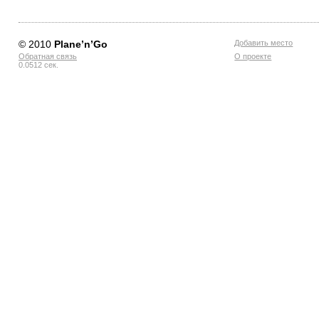
© 2010
Planе’n’Go
Добавить место
Обратная связь
О проекте
0.0512 сек.